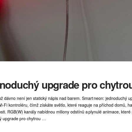
dnoduchý upgrade pro chytr
 už dávno není jen statický nápis nad barem. Smart neon: jednoduchý
i‑Fi kontroléru, čímž získáte světlo, které reaguje na příchod domů,
ti. RGB(W) kanály nabídnou miliony odstínů a plynulé animace, které 
ý upgrade pro chytrou …