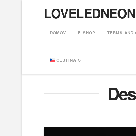
LOVELEDNEON.C
DOMOV
E-SHOP
TERMS AND 
ČEŠTINA
Desi