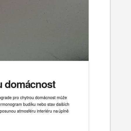
ou domácnost
 upgrade pro chytrou domácnost může
 harmonogram budíku nebo stav dalších
posunou atmosféru interiéru na úplně