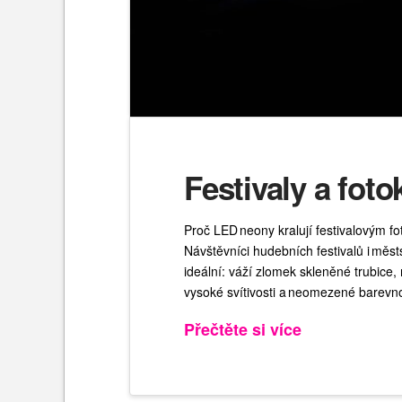
Festivaly a foto
Proč LED neony kralují festivalovým fo
Návštěvníci hudebních festivalů i měs
ideální: váží zlomek skleněné trubice
vysoké svítivosti a neomezené barevno
Přečtěte si více