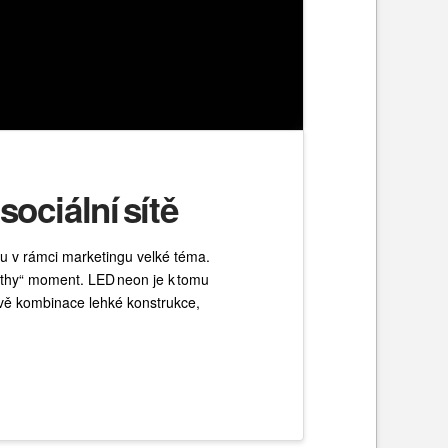
sociální sítě
sou v rámci marketingu velké téma.
orthy“ moment. LED neon je k tomu
ávě kombinace lehké konstrukce,