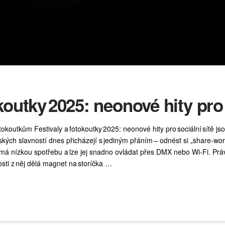
koutky 2025: neonové hity pro 
tokoutkům Festivaly a fotokoutky 2025: neonové hity pro sociální sítě j
tských slavností dnes přicházejí s jediným přáním – odnést si „share‑w
, má nízkou spotřebu a lze jej snadno ovládat přes DMX nebo Wi‑Fi. Pr
sti z něj dělá magnet na storíčka …