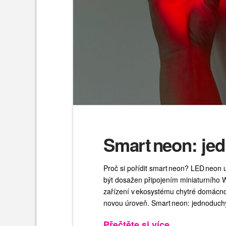
Smart neon: je
Proč si pořídit smart neon? LED neon
být dosažen připojením miniaturního W
zařízení v ekosystému chytré domácnos
novou úroveň. Smart neon: jednoduch
Přečtěte si více