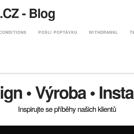
Z - Blog
CONDITIONS
POŠLI POPTÁVKU
WITHDRAWAL
T
gn • Výroba • Inst
Inspirujte se příběhy našich klientů